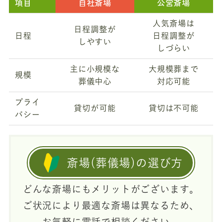
項目
自社斎場
公営斎場
人気斎場は
日程調整が
日程
日程調整が
しやすい
しづらい
主に小規模な
大規模葬まで
規模
葬儀中心
対応可能
プライ
貸切が可能
貸切は不可能
バシー
斎場(葬儀場)の選び方
どんな斎場にもメリットがございます。
ご状況により最適な斎場は異なるため、
お気軽に電話で相談ください。