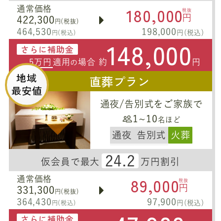
180,000
通常価格
税抜
円
422,300
円(税抜)
464,530
198,000
円(税込)
円(税込)
148,000
さらに補助金
5万円
適用
場合 約
円
の
地域
直葬プラン
最安値
通夜/告別式をご家族で
1~10
名ほど
通夜
告別式
火葬
24.2
仮会員で最大
万円割引
89,000
通常価格
税抜
円
331,300
円(税抜)
364,430
97,900
円(税込)
円(税込)
さらに補助金