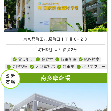
東京都町田市原町田１丁目６−２８
「町田駅」より徒歩2分
貸し切り
会食室
仮眠施設
親族控室
寺院控室
大型葬対応
駐車場
バリアフリー
公営
南多摩斎場
斎場