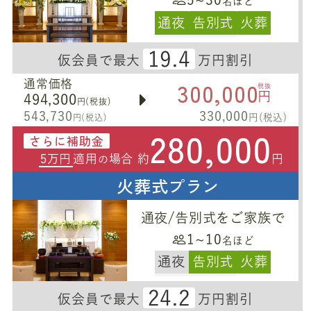
名ほど
通夜
告別式
火葬
19.4
仮会員で最大
万円割引
300,000
通常価格
税抜
円
494,300
円(税抜)
543,730
330,000
円(税込)
円(税込)
280,000
さらに補助金
5万円
適用
場合 約
円
の
火葬式プラン
通夜/告別式をご家族で
1~10
名ほど
通夜
告別式
火葬
24.2
仮会員で最大
万円割引