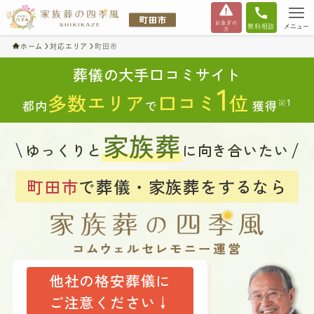
お急ぎの
無料相談
メニュー
方
ホーム
対応エリア
町田市
葬儀の大手口コミサイト
1
多数エリア
口コミ
位
※1
都内
で
獲得
家族葬
ゆっくりと
に向き合いたい
町田市
で葬儀・家族葬をするなら
他社の格安葬儀に
ご注意ください↓