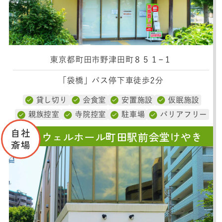
東京都町田市野津田町８５１−１
「袋橋」バス停下車徒歩2分
貸し切り
会食室
安置施設
仮眠施設
親族控室
寺院控室
駐車場
バリアフリー
自社
コムウェルホール町田駅前会堂けやき
斎場