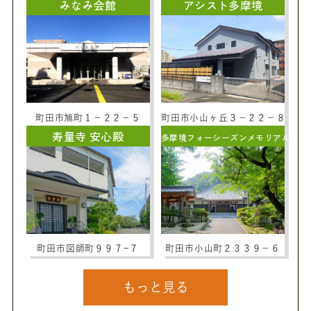
みなみ会館
アシスト多摩境
町田市旭町１－２２－５
町田市小山ヶ丘３－２２－８
寿量寺 安心殿
多摩境フォーシーズンメモリアル
町田市図師町９９７−７
町田市小山町２３３９－６
もっと見る