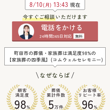
8/10
13:43
現在
(月)
今すぐご相談
いただけます
電話をかける
24時間365日対応
無料
町田市の葬儀・家族葬は満足度98%の
【家族葬の四季風】(コムウェルセレモニー)
なぜならば
顧客
葬儀
お客様
満足度
累計件数
リピート率
98
5
96
%
万件
%