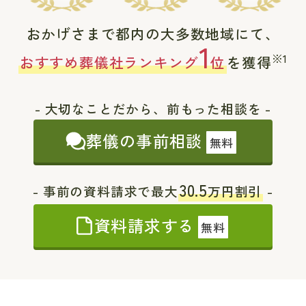
おかげさまで都内の大多数地域にて、
1
※1
おすすめ葬儀社ランキング
位
を獲得
- 大切なことだから、前もった相談を -
葬儀の事前相談
無料
30.5
- 事前の資料請求で最大
万円割引
-
資料請求する
無料