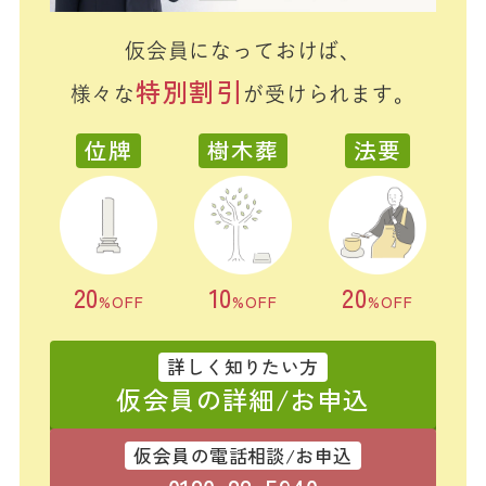
仮会員になっておけば、
特別割引
様々な
が受けられます。
位牌
樹木葬
法要
20
10
20
%OFF
%OFF
%OFF
詳しく知りたい方
仮会員の詳細/お申込
仮会員の電話相談/お申込