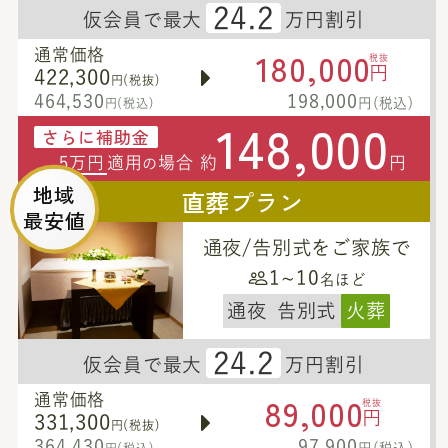
24.2
仮会員で最大
万円割引
180,000
通常価格
税抜
円
422,300
円(税抜)
464,530
198,000
円(税込)
円(税込)
148,000
さらに補助金
5万円
適用
場合 約
円
の
地域
直葬プラン
最安値
通夜/告別式をご家族で
1~10
名ほど
通夜
告別式
火葬
24.2
仮会員で最大
万円割引
89,000
通常価格
税抜
円
331,300
円(税抜)
364,430
97,900
円(税込)
円(税込)