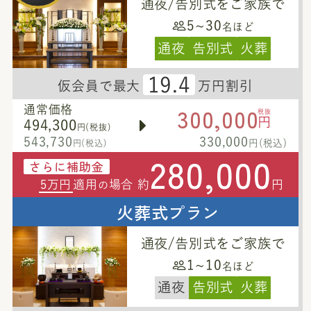
通夜/告別式をご家族で
5~30
名ほど
通夜
告別式
火葬
19.4
仮会員で最大
万円割引
300,000
通常価格
税抜
円
494,300
円(税抜)
543,730
330,000
円(税込)
円(税込)
280,000
さらに補助金
5万円
適用
場合 約
円
の
火葬式プラン
通夜/告別式をご家族で
1~10
名ほど
通夜
告別式
火葬