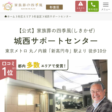
お急ぎの
無料相談
メニュー
方
ホーム
対応エリア
杉並区
城西サポートセンター
【公式】家族葬の四季風(しきかぜ)
城西サポートセンター
東京メトロ 丸ノ内線「新高円寺」駅より 徒歩10分