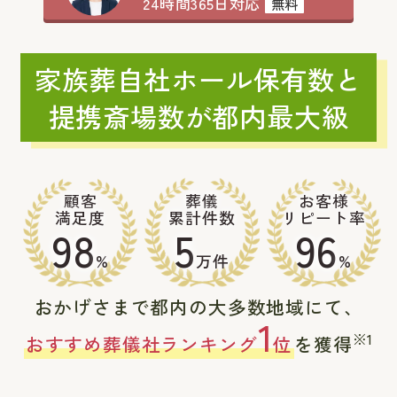
24時間365日対応
無料
家族葬自社ホール保有数と
提携斎場数が都内最大級
顧客
葬儀
お客様
満足度
累計件数
リピート率
98
5
96
%
万件
%
おかげさまで都内の大多数地域にて、
1
※1
おすすめ葬儀社ランキング
位
を獲得