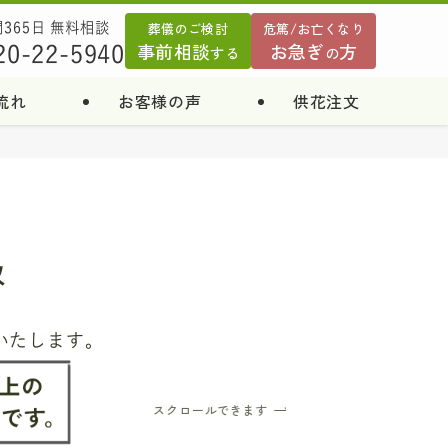
葬儀のご検討
危篤/お亡くなり
間365日 無料相談
事前相談
お急ぎ
方
20-22-5940
する
の
流れ
お客様の声
供花注文
級
いたします。
スクロールできます