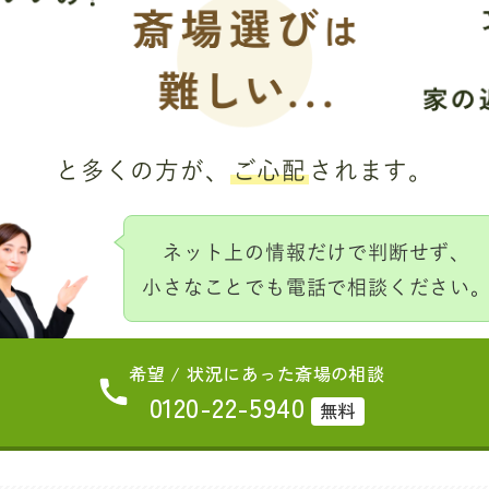
と多くの方が、
ご心配
されます。
ネット上の情報だけで判断せず、
小さなことでも電話で相談ください
希望 / 状況にあった斎場の相談
0120-22-5940
無料