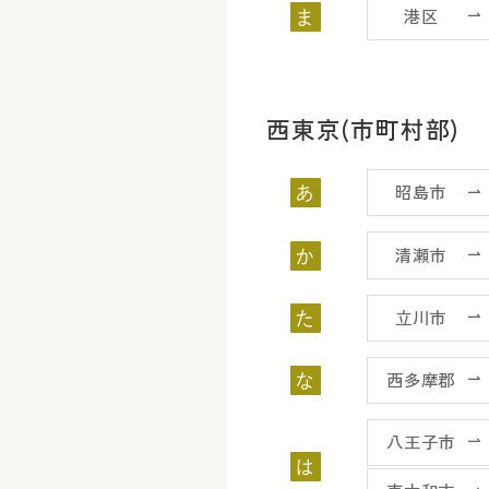
港区
ま
西東京(市町村部)
昭島市
あ
清瀬市
か
立川市
た
西多摩郡
な
八王子市
は