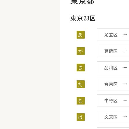
東京都
東京23区
足立区
あ
葛飾区
か
品川区
さ
台東区
た
中野区
な
文京区
は