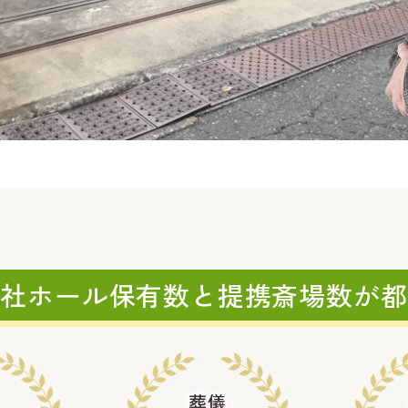
自社ホール保有数と
提携斎場数が都
葬儀