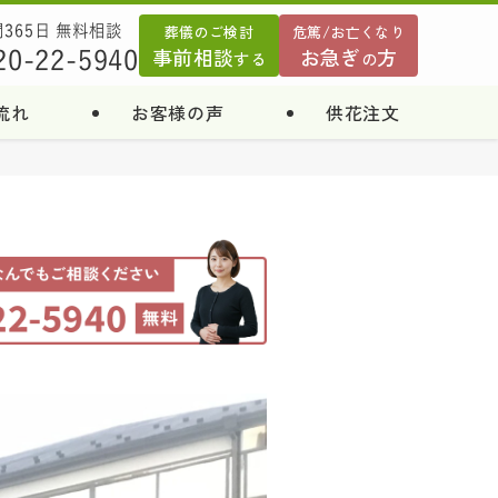
葬儀のご検討
危篤/お亡くなり
間365日 無料相談
事前相談
お急ぎ
方
20-22-5940
する
の
流れ
お客様の声
供花注文