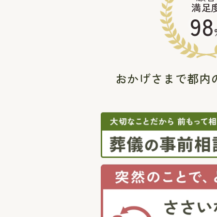
満足
98
おかげさまで都内