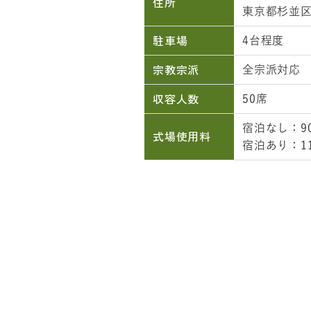
住所
東京都杉並
駐車場
4台程度
宗教宗派
全宗派対応
収容人数
50席
宿泊なし：90
式場使用料
宿泊あり：11