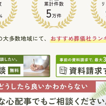
度
累計件数
リ
5
%
万件
の大多数地域にて、
おすすめ葬儀社ラン