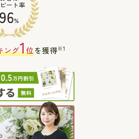
ピート率
96
%
1
※1
キング
位
を獲得