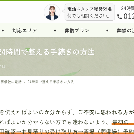
電話スタッフ総勢59名
24時
01
何でも相談ください。
対応エリア
葬儀プラン
葬儀の
24時間で整える手続きの方法
4日
葬儀社に電話 ： 24時間で整える手続きの方法
ご不安に思われる方
を伝えればよいのか分からず、
ればよいか分からない方でも迷わないよう、
最初の
用確認→お見積りの受け取り方→斎場（葬儀場）予