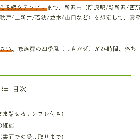
える短文テンプレ
まで、所沢市（所沢駅/新所沢/西
北秋津/上新井/若狭/並木/山口など）を想定して、実
さい
。家族葬の四季風（しきかぜ）が24時間、落ち
目次
まま話せるテンプレ付き）
の確認
（書面での受け取りまで）