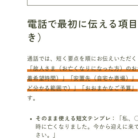
電話で最初に伝える項
き）
通話では、短く要点を順にお伝えいただく
「故人さま（お亡くなりになった方）のお
着希望時間）」「安置先（自宅か斎場）」
ど分かる範囲で）」「おおまかなご予算」
す。
そのまま使える短文テンプレ
：「私、
時に亡くなりました。今から迎えに来
さい。」