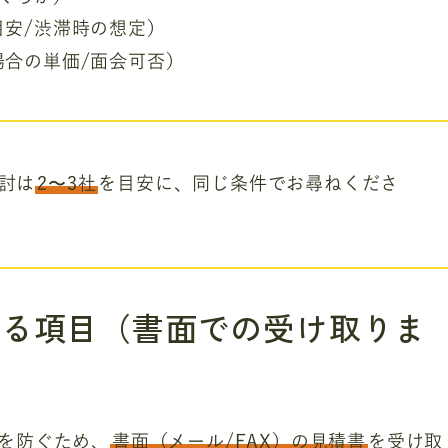
目安/渋滞時の想定）
場合の単価/面会可否）
討は
2〜3社
を目安に、同じ条件でお尋ねくださ
する項目（書面での受け取りま
を防ぐため、
書面（メール/FAX）の見積書
を受け取