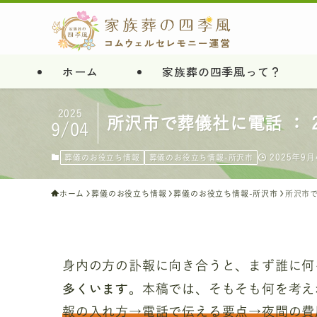
ホーム
家族葬の四季風って？
2025
所沢市で葬儀社に電話 ： 
9/04
2025年9月
葬儀のお役立ち情報
葬儀のお役立ち情報-所沢市
ホーム
葬儀のお役立ち情報
葬儀のお役立ち情報-所沢市
所沢市で
身内の方の訃報に向き合うと、まず誰に何
多くいます
。本稿では、そもそも何を考え
報の入れ方→電話で伝える要点→夜間の費