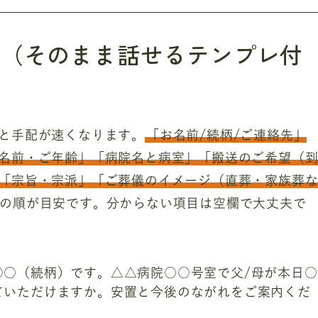
目（そのまま話せるテンプレ付
と手配が速くなります。
「お名前/続柄/ご連絡先」
名前・ご年齢」「病院名と病室」「搬送のご希望（
「宗旨・宗派」「ご葬儀のイメージ（直葬・家族葬
の順が目安です。分からない項目は空欄で大丈夫で
○○（続柄）です。△△病院○○号室で父/母が本日○
ていただけますか。安置と今後のながれをご案内くだ