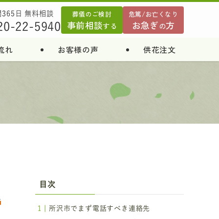
葬儀のご検討
危篤/お亡くなり
間365日 無料相談
事前相談
お急ぎ
方
20-22-5940
する
の
流れ
お客様の声
供花注文
が
目次
一
所沢市でまず電話すべき連絡先
約