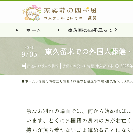
ホーム
家族葬の四季風って？
2025
東久留米での外国人葬儀
9/05
2025
葬儀のお役立ち情報
葬儀のお役立ち情報-東久留米市
ホーム
葬儀のお役立ち情報
葬儀のお役立ち情報-東久留米市
東
急なお別れの場面では、何から始めればよ
います。とくに外国籍の身内の方がお亡く
持ちが落ち着かないまま進めることになり