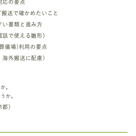
対応の要点
ご搬送で確かめたいこと
すい書類と進み方
電話で使える雛形）
葬儀場)利用の要点
・海外搬送に配慮）
。
すか。
ょうか。
京都）