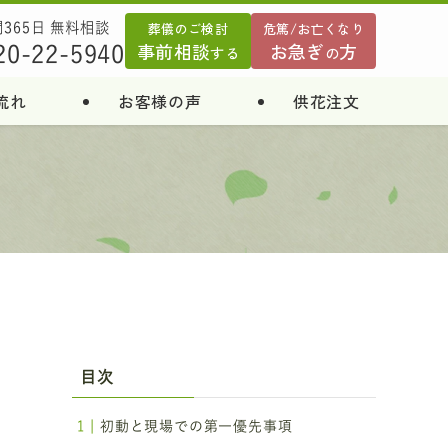
葬儀のご検討
危篤/お亡くなり
間365日 無料相談
事前相談
お急ぎ
方
20-22-5940
する
の
流れ
お客様の声
供花注文
ゃ
目次
気
初動と現場での第一優先事項