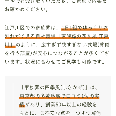
ールでお受け取りいただき、ご家族で内容を
お確かめください。
江戸川区での家族葬は、
1日1組でゆっくりお
別れができる自社斎場「家族葬の四季風 江戸
川」
のように、広すぎず狭すぎない式場(葬儀
を行う部屋)が安心につながることが多くござ
います。状況に合わせてご見学も可能です。
「家族葬の四季風(しきかぜ)」は、
東京都の多数地域で口コミ1位の実
績
があり、創業50年以上の経験を
もとに、ご不安な点を一つずつ解消