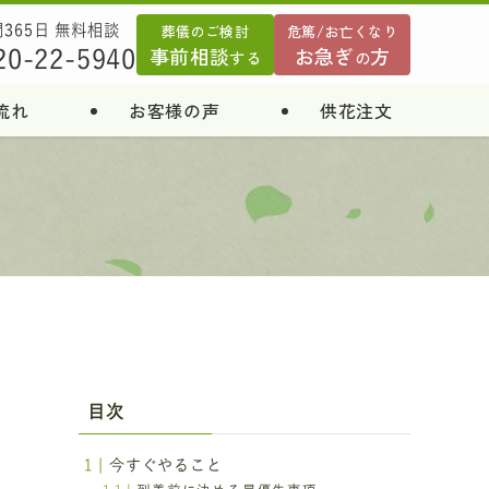
葬儀のご検討
危篤/お亡くなり
間365日 無料相談
事前相談
お急ぎ
方
20-22-5940
する
の
流れ
お客様の声
供花注文
。
目次
米
今すぐやること
す