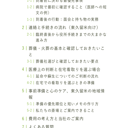
到着前に決める最優先事項
を
病院で最初に確認すること（医師への短
文の例）
到着後の行動：面会と持ち物の実務
連絡と手続きの流れ（東久留米向け）
の
臨終直後から役所手続きまでの大まかな
進み方
葬儀・火葬の基本と確認しておきたいこ
と
葬儀社選びと確認しておきたい要点
医療上の判断と在宅看取りを選ぶ場合
延命や蘇生についてのご判断の流れ
在宅での看取りを選ぶときの準備
事前準備と心のケア、東久留米の地域情
報
準備の優先順位と短いメモの作り方
私たちの斎場とご案内できること
費用の考え方と当社のご案内
よくある質問