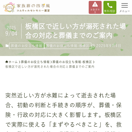
お急ぎの
無料相談
メニュー
方
板橋区で近しい方が溺死された場
2025
9/04
合の対応と葬儀までのご案内
2025年9月4日
葬儀のお役立ち情報
葬儀のお役立ち情報-板橋区
ホーム
葬儀のお役立ち情報
葬儀のお役立ち情報-板橋区
板橋区で近しい方が溺死された場合の対応と葬儀までのご案内
突然近しい方が水難によって逝去された場
合、初動の判断と手続きの順序が、葬儀・保
険・行政の対応に大きく影響します。板橋区
で実際に使える「まずやるべきこと」を、救