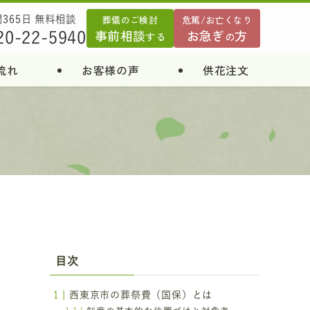
葬儀のご検討
危篤/お亡くなり
間365日 無料相談
事前相談
お急ぎ
方
20-22-5940
する
の
流れ
お客様の声
供花注文
き
目次
西東京市の葬祭費（国保）とは