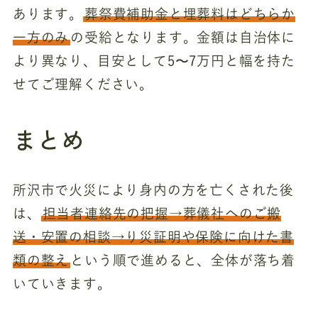
あります。
葬祭費補助金と埋葬料はどちらか
一方のみ
の受給となります。金額は自治体に
より異なり、目安として5〜7万円と幅を持た
せてご理解ください。
まとめ
所沢市で火災により身内の方を亡くされた後
は、
担当者連絡先の把握→葬儀社へのご搬
送・安置の相談→り災証明や保険に向けた書
類の整え
という順で進めると、全体が落ち着
いていきます。