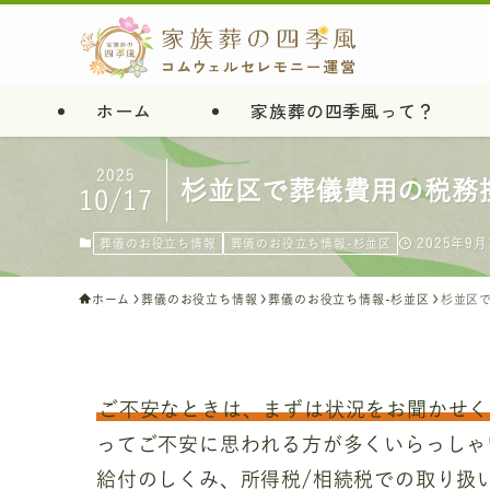
ホーム
家族葬の四季風って？
2025
杉並区で葬儀費用の税務
10/17
2025年9月
葬儀のお役立ち情報
葬儀のお役立ち情報-杉並区
ホーム
葬儀のお役立ち情報
葬儀のお役立ち情報-杉並区
杉並区
ご不安なときは、まずは状況をお聞かせく
ってご不安に思われる方が多くいらっしゃ
給付のしくみ、所得税/相続税での取り扱