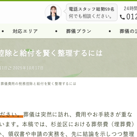
電話スタッフ総勢59名
24時
01
何でも相談ください。
対応エリア
葬儀プラン
葬儀の
控除と給付を賢く整理するには
11日
2025年10月17日
で葬儀費用の税務控除と給付を賢く整理するには
ださい。
葬儀は突然に訪れ、費用やお手続きが重な
います。本稿では、杉並区における葬祭費（埋葬費
い、領収書や申請の実務を、先に結論を示しつつ整理