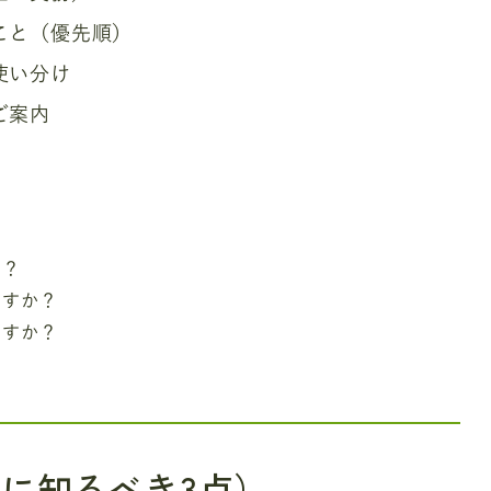
こと（優先順）
使い分け
ご案内
）
か？
ますか？
ますか？
に知るべき3点）