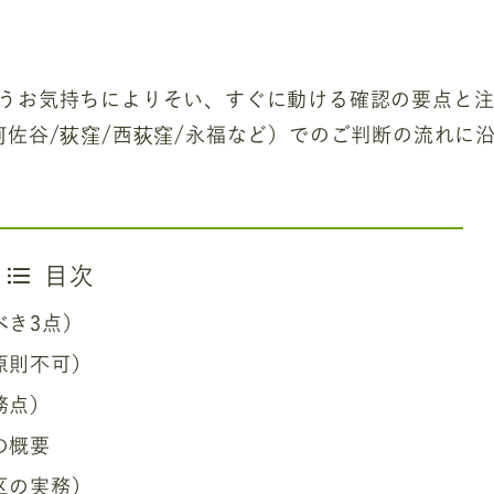
うお気持ちによりそい、すぐに動ける確認の要点と
佐谷/荻窪/西荻窪/永福など）でのご判断の流れに
目次
べき3点）
原則不可）
務点）
の概要
区の実務）