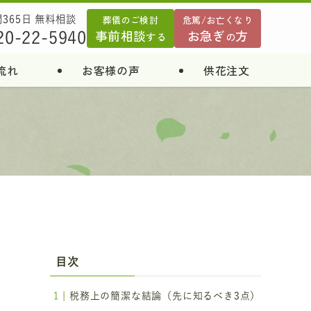
葬儀のご検討
危篤/お亡くなり
間365日 無料相談
事前相談
お急ぎ
方
20-22-5940
する
の
流れ
お客様の声
供花注文
目次
）
税務上の簡潔な結論（先に知るべき3点）