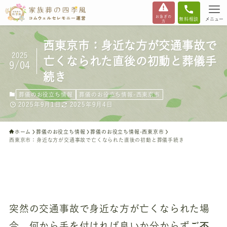
お急ぎの
無料相談
メニュー
方
西東京市：身近な方が交通事故で
2025
亡くなられた直後の初動と葬儀手
9/04
続き
葬儀のお役立ち情報
葬儀のお役立ち情報-西東京市
2025年9月1日
2025年9月4日
ホーム
葬儀のお役立ち情報
葬儀のお役立ち情報-西東京市
西東京市：身近な方が交通事故で亡くなられた直後の初動と葬儀手続き
突然の交通事故で身近な方が亡くなられた場
ご不
合、何から手を付ければ良いか分からず