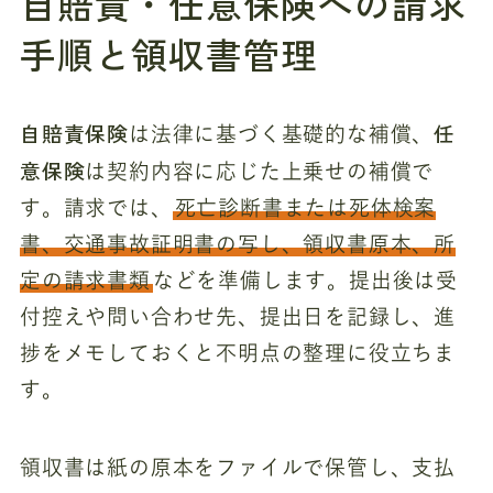
自賠責・任意保険への請求
手順と領収書管理
自賠責保険
任
は法律に基づく基礎的な補償、
意保険
は契約内容に応じた上乗せの補償で
す。請求では、
死亡診断書または死体検案
書、交通事故証明書の写し、領収書原本、所
定の請求書類
などを準備します。提出後は受
付控えや問い合わせ先、提出日を記録し、進
捗をメモしておくと不明点の整理に役立ちま
す。
領収書は紙の原本をファイルで保管し、支払