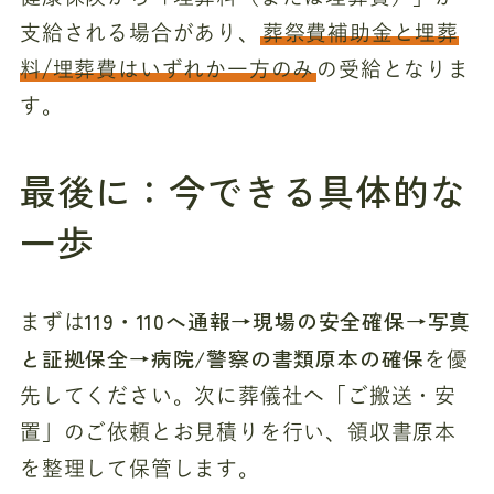
支給される場合があり、
葬祭費補助金と埋葬
料/埋葬費はいずれか一方のみ
の受給となりま
す。
最後に：今できる具体的な
一歩
119・110へ通報→現場の安全確保→写真
まずは
と証拠保全→病院/警察の書類原本の確保
を優
先してください。次に葬儀社へ「ご搬送・安
置」のご依頼とお見積りを行い、領収書原本
を整理して保管します。