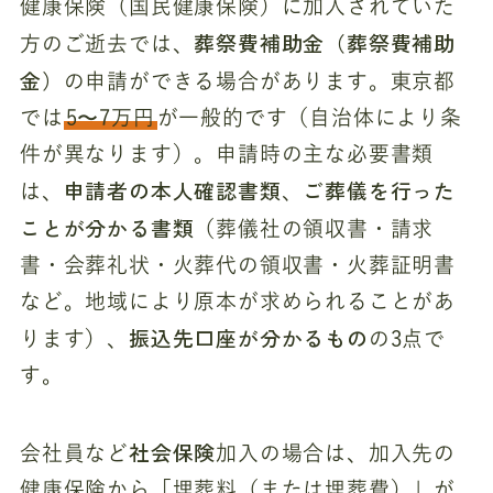
健康保険（国民健康保険）に加入されていた
葬祭費補助金（葬祭費補助
方のご逝去では、
金）
の申請ができる場合があります。東京都
では
5〜7万円
が一般的です（自治体により条
件が異なります）。申請時の主な必要書類
申請者の本人確認書類
ご葬儀を行った
は、
、
ことが分かる書類
（葬儀社の領収書・請求
書・会葬礼状・火葬代の領収書・火葬証明書
など。地域により原本が求められることがあ
振込先口座が分かるもの
ります）、
の3点で
す。
社会保険
会社員など
加入の場合は、加入先の
健康保険から「埋葬料（または埋葬費）」が