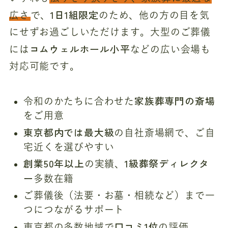
1日1組限定
広さ
で、
のため、他の方の目を気
にせずお過ごしいただけます。大型のご葬儀
コムウェルホール小平
には
などの広い会場も
対応可能です。
家族葬専門の斎場
令和のかたちに合わせた
をご用意
東京都内では最大級
の自社斎場網で、ご自
宅近くを選びやすい
創業50年以上
1級葬祭ディレクタ
の実績、
ー
多数在籍
ご葬儀後（法要・お墓・相続など）まで一
つにつながるサポート
口コミ1位
東京都の多数地域で
の評価