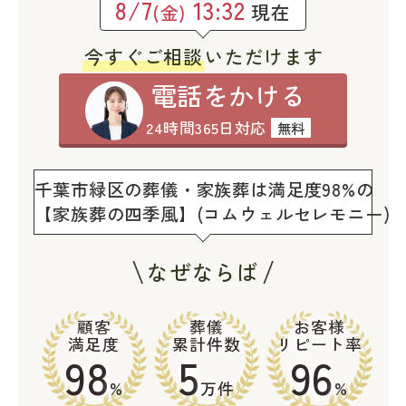
8/7
13:32
現在
(金)
今すぐご相談
いただけます
電話をかける
24時間365日対応
無料
千葉市緑区の葬儀・家族葬は満足度98%の
【家族葬の四季風】(コムウェルセレモニー)
なぜならば
顧客
葬儀
お客様
満足度
累計件数
リピート率
98
5
96
%
万件
%