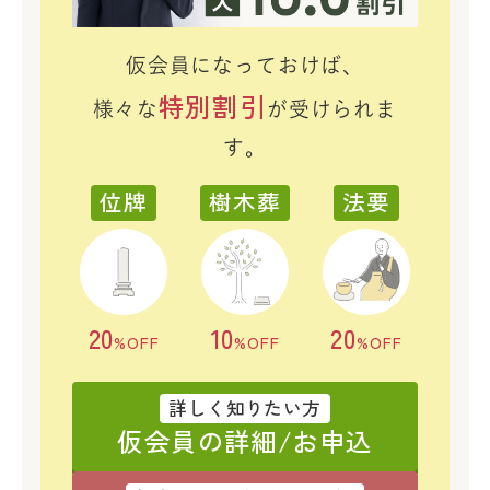
仮会員になっておけば、
特別割引
様々な
が受けられま
す。
位牌
樹木葬
法要
20
10
20
%OFF
%OFF
%OFF
詳しく知りたい方
仮会員の詳細/お申込