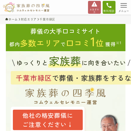
お急ぎの
無料相談
メニュー
方
ホーム
対応エリア
千葉市緑区
葬儀の大手口コミサイト
1
多数エリア
口コミ
位
※1
都内
で
獲得
家族葬
ゆっくりと
に向き合いたい
千葉市緑区
で葬儀・家族葬をする
他社の格安葬儀に
ご注意ください↓