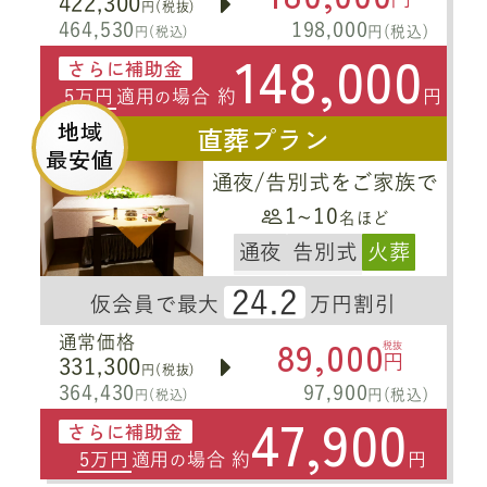
422,300
円(税抜)
464,530
198,000
円(税込)
円(税込)
148,000
さらに補助金
5万円
適用
場合 約
円
の
地域
直葬プラン
最安値
通夜/告別式をご家族で
1~10
名ほど
通夜
告別式
火葬
24.2
仮会員で最大
万円割引
89,000
通常価格
税抜
円
331,300
円(税抜)
364,430
97,900
円(税込)
円(税込)
47,900
さらに補助金
5万円
適用
場合 約
円
の