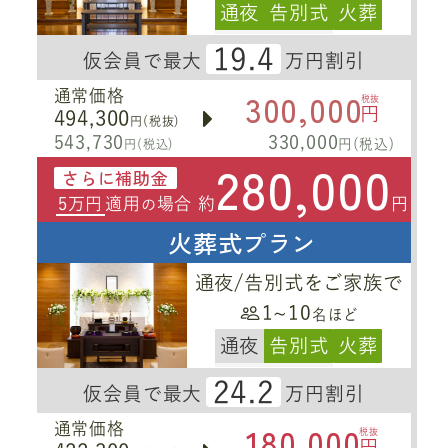
通夜
告別式
火葬
19.4
仮会員で最大
万円割引
300,000
通常価格
税抜
円
494,300
円(税抜)
543,730
330,000
円(税込)
円(税込)
280,000
さらに補助金
5万円
適用
場合 約
円
の
火葬式プラン
通夜/告別式をご家族で
1~10
名ほど
通夜
告別式
火葬
24.2
仮会員で最大
万円割引
180,000
通常価格
税抜
円