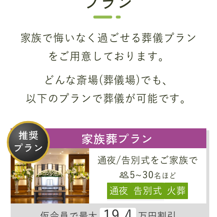
プラン
家族で悔いなく過ごせる葬儀プラン
をご用意しております。
どんな斎場(葬儀場)でも、
以下のプランで葬儀が可能です。
推奨
家族葬プラン
プラン
通夜/告別式をご家族で
5~30
名ほど
通夜
告別式
火葬
19.4
仮会員で最大
万円割引