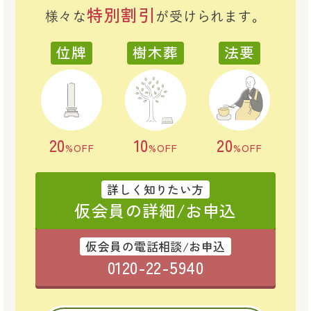
特別割引
様々な
が受けられます。
位牌
樹木葬
法要
20
10
20
%OFF
%OFF
%OFF
詳しく知りたい方
仮会員の詳細/お申込
仮会員の電話相談/お申込
0120-22-5940