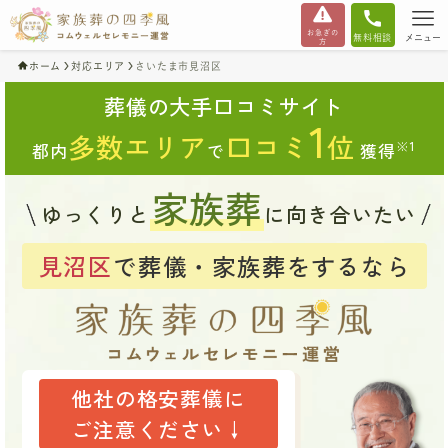
お急ぎの
無料相談
メニュー
方
ホーム
対応エリア
さいたま市見沼区
葬儀の大手口コミサイト
1
多数エリア
口コミ
位
※1
都内
で
獲得
家族葬
ゆっくりと
に向き合いたい
見沼区
で葬儀・家族葬をするなら
他社の格安葬儀に
ご注意ください↓