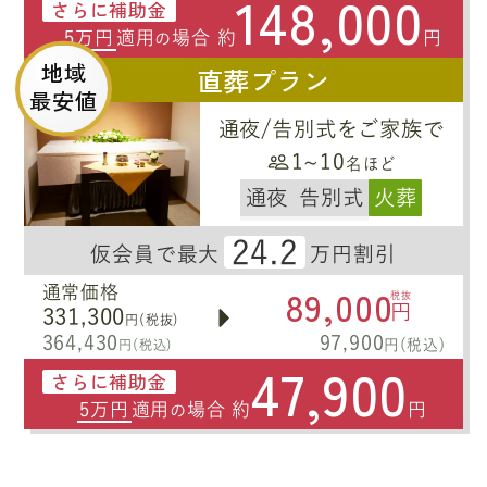
148,000
さらに補助金
5万円
適用
場合 約
円
の
地域
直葬プラン
最安値
通夜/告別式をご家族で
1~10
名ほど
通夜
告別式
火葬
24.2
仮会員で最大
万円割引
89,000
通常価格
税抜
円
331,300
円(税抜)
364,430
97,900
円(税込)
円(税込)
47,900
さらに補助金
5万円
適用
場合 約
円
の