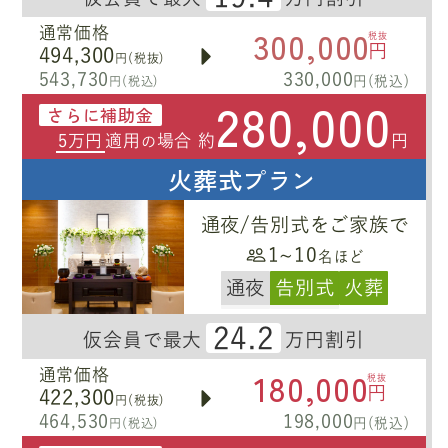
300,000
通常価格
税抜
円
494,300
円(税抜)
543,730
330,000
円(税込)
円(税込)
280,000
さらに補助金
5万円
適用
場合 約
円
の
火葬式プラン
通夜/告別式をご家族で
1~10
名ほど
通夜
告別式
火葬
24.2
仮会員で最大
万円割引
180,000
通常価格
税抜
円
422,300
円(税抜)
464,530
198,000
円(税込)
円(税込)