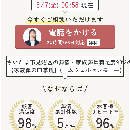
8/7
00:58
現在
(金)
今すぐご相談
いただけます
電話をかける
24時間365日対応
無料
さいたま市見沼区の葬儀・家族葬は満足度98%
【家族葬の四季風】(コムウェルセレモニー)
なぜならば
顧客
葬儀
お客様
満足度
累計件数
リピート率
98
5
96
%
万件
%