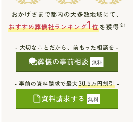
おかげさまで都内の大多数地域にて、
1
※1
おすすめ葬儀社ランキング
位
を獲得
- 大切なことだから、前もった相談を -
葬儀の事前相談
無料
30.5
- 事前の資料請求で最大
万円割引
-
資料請求する
無料