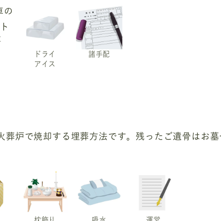
車
ドライ
諸手配
アイス
火葬炉で焼却する埋葬方法です。残ったご遺骨はお墓
枕飾り
吸水
運営