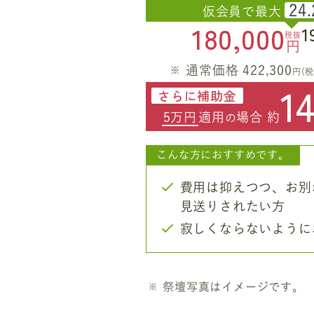
24.
仮会員で最大
180,000
1
税抜
円
通常価格 422,300
円(税
1
さらに補助金
5万円
適用
場合 約
の
こんな方におすすめです。
費用は抑えつつ、お別
見送りされたい方
寂しくならないように
祭壇写真はイメージです。