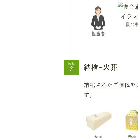
寝台
担当者
納棺~火葬
流れ
納棺されたご遺体を
す。
木棺
骨壷