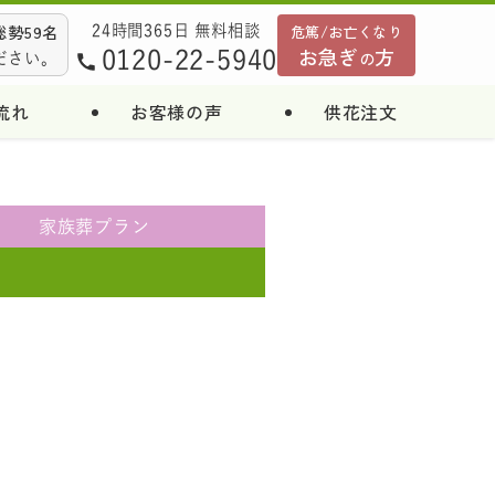
勢59名
危篤/お亡くなり
24時間365日 無料相談
お急ぎ
方
0120-22-5940
の
ださい。
流れ
お客様の声
供花注文
家族葬
プラン