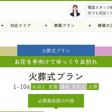
電話スタッフ総
何でも相談く
対応エリア
葬儀プラン
葬儀の
火葬式
プラン
お花を手向けてゆっくりお別れ
火葬式プラン
1
10
お迎え
安置
通夜
告別式
火葬
~
名
必要最低限
の内容