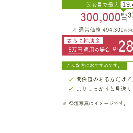
19.
仮会員で最大
300,000
3
税抜
円
通常価格 494,300
円(税
2
さらに補助金
5万円
適用
場合 約
の
こんな方におすすめです。
関係値のある方だけで
よりしっかりと見送り
祭壇写真はイメージです。