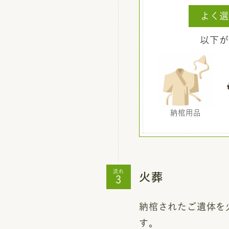
よく選
以下が
納棺用品
火葬
流れ
納棺されたご遺体を
す。