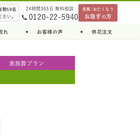
勢59名
危篤/お亡くなり
24時間365日 無料相談
お急ぎ
方
0120-22-5940
の
ださい。
流れ
お客様の声
供花注文
家族葬
プラン