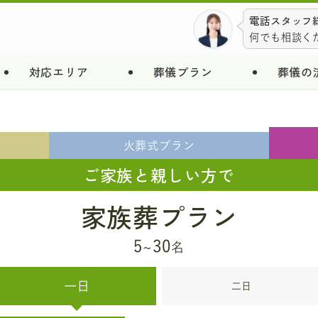
電話スタッフ総
何でも相談く
対応エリア
葬儀プラン
葬儀の
火葬式
プラン
ご家族と親しい方で
家族葬プラン
5
30
~
名
一日
二日