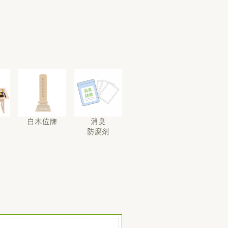
白木位牌
消臭
防腐剤