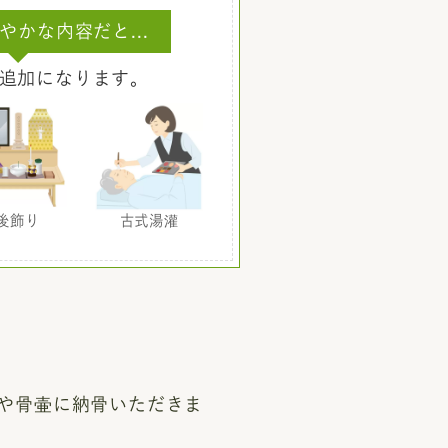
やかな内容だと...
追加になります。
後飾り
古式湯灌
や骨壷に納骨いただきま