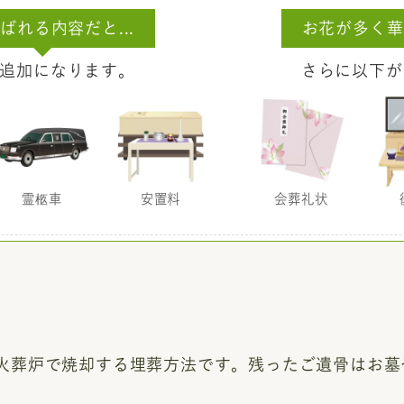
ばれる内容だと...
お花が多く華
追加になります。
さらに以下が
霊柩車
安置料
会葬礼状
火葬炉で焼却する埋葬方法です。残ったご遺骨はお墓