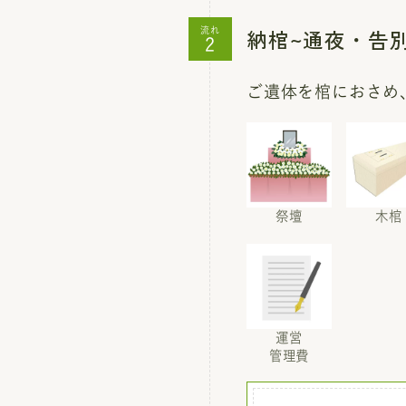
納棺~通夜・告
流れ
ご遺体を棺におさめ
祭壇
木棺
運営
管理費