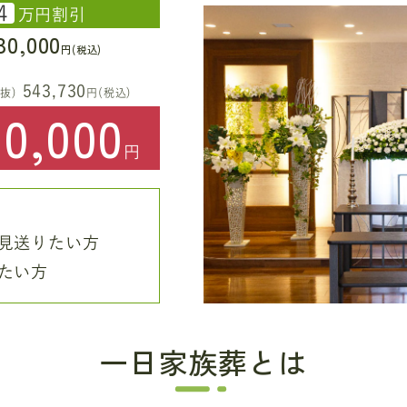
4
万円割引
30,000
円(税込)
543,730
抜)
円(税込)
80,000
円
見送りたい方
たい方
一日家族葬とは