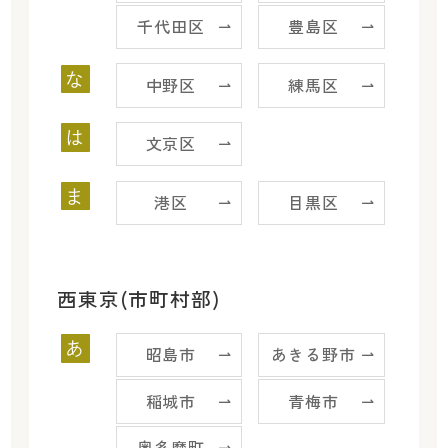
千代田区
豊島区
な
中野区
練馬区
は
文京区
ま
港区
目黒区
西東京(市町村部)
あ
昭島市
あきる野市
稲城市
青梅市
奥多摩町