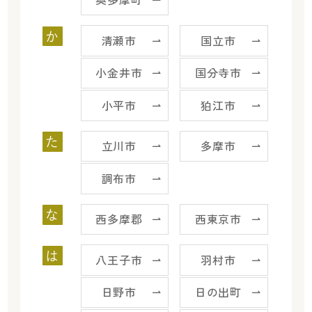
か
清瀬市
国立市
小金井市
国分寺市
小平市
狛江市
た
立川市
多摩市
調布市
な
西多摩郡
西東京市
は
八王子市
羽村市
日野市
日の出町