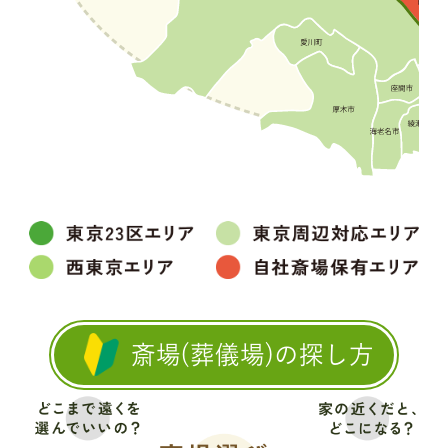
斎場(葬儀場)の探し方